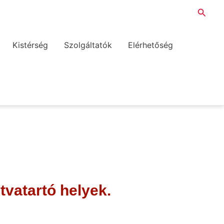
Searc
Kistérség
Szolgáltatók
Elérhetőség
vatartó helyek.