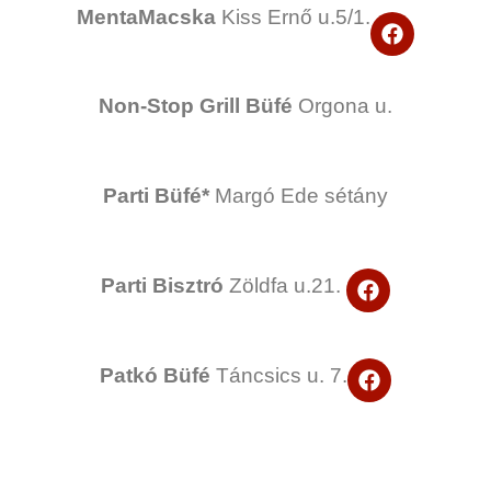
b
MentaMacska
Kiss Ernő u.5/1.
F
o
a
o
c
k
e
Non-Stop Grill Büfé
Orgona u.
b
o
o
k
Parti Büfé*
Margó Ede sétány
F
Parti Bisztró
Zöldfa u.21.
a
c
e
b
F
Patkó Büfé
Táncsics u. 7.
o
a
o
c
k
e
b
o