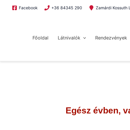
Skip
Facebook
+36 84345 290
Zamárdi Kossuth L
to
content
Megszakítás
Főoldal
Látnivalók
Rendezvények
Egész évben, v