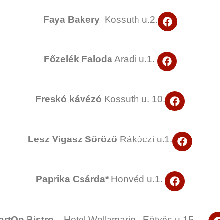
F
Faya Bakery
Kossuth u.2.
a
c
e
b
F
Főzelék Faloda
Aradi u.1.
o
a
o
c
k
e
b
F
Freskó kávézó
Kossuth u. 10.
o
a
o
c
k
e
b
F
Lesz Vigasz Söröző
Rákóczi u.1.
o
a
o
c
k
e
b
F
Paprika Csárda*
Honvéd u.1.
o
a
o
c
k
e
b
artOn Bistro
– Hotel Wellamarin Eötvös u.15.