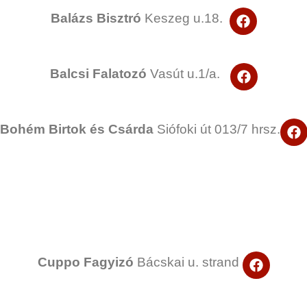
F
Balázs Bisztró
Keszeg u.18.
a
c
e
b
F
Balcsi Falatozó
Vasút u.1/a.
o
a
o
c
k
e
b
F
Bohém Birtok és Csárda
Siófoki út 013/7 hrsz.
o
a
o
c
k
e
b
o
o
k
F
Cuppo Fagyizó
Bácskai u. strand
a
c
e