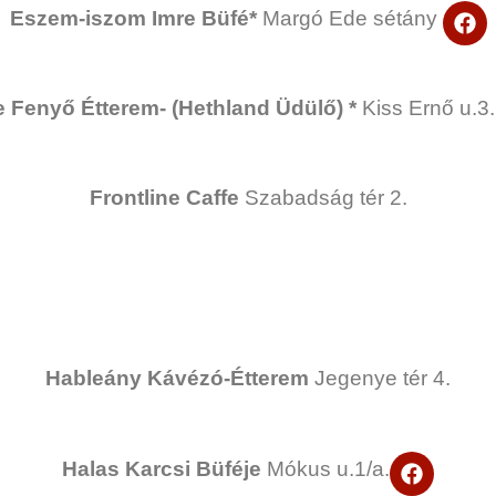
b
F
Eszem-iszom Imre Büfé*
Margó Ede sétány
o
a
o
c
k
e
b
 Fenyő Étterem- (Hethland Üdülő) *
Kiss Ernő u.3
o
o
k
Frontline Caffe
Szabadság tér 2.
Hableány Kávézó-Étterem
Jegenye tér 4.
F
Halas Karcsi Büféje
Mókus u.1/a.
a