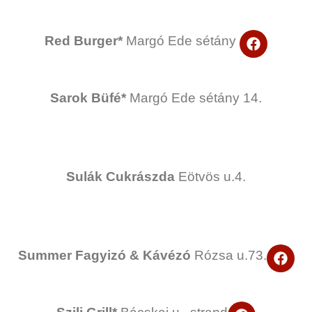
o
k
F
Red Burger*
Margó Ede sétány
a
c
e
b
Sarok Büfé*
Margó Ede sétány 14.
o
o
k
Sulák Cukrászda
Eötvös u.4.
F
Summer Fagyizó & Kávézó
Rózsa u.73.
a
c
e
b
F