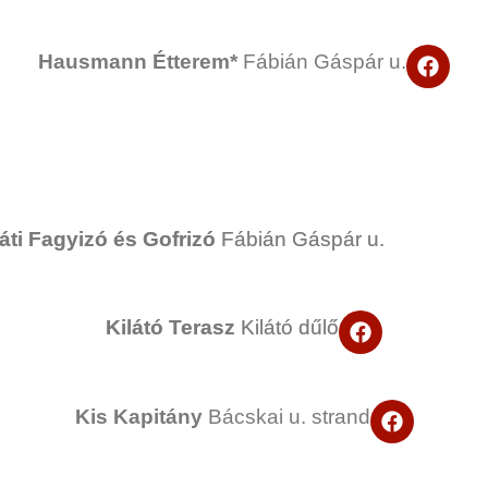
c
e
b
F
Hausmann Étterem*
Fábián Gáspár u.
o
a
o
c
k
e
b
o
o
k
áti Fagyizó és Gofrizó
Fábián Gáspár u.
F
Kilátó Terasz
Kilátó dűlő
a
c
e
b
F
Kis Kapitány
Bácskai u. strand
o
a
o
c
k
e