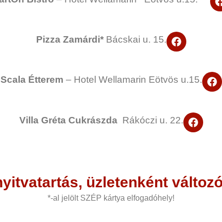
o
o
k
F
Pizza Zamárdi*
Bácskai u. 15.
a
c
e
b
F
Scala Étterem
– Hotel Wellamarin
Eötvös u.15.
o
a
o
c
k
e
b
F
Villa Gréta
Cukrászda
Rákóczi u. 22.
o
a
o
c
k
e
b
o
o
nyitvatartás, üzletenként változ
k
*-al jelölt SZÉP kártya elfogadóhely!