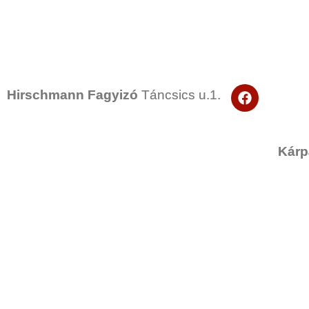
F
Hirschmann Fagyizó
Táncsics u.1.
a
c
e
b
Kárp
o
o
k