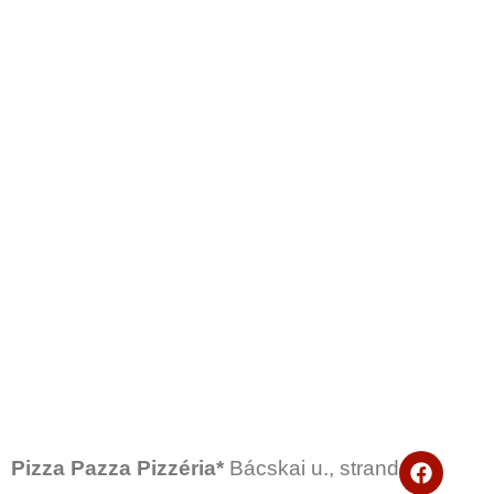
F
Pizza Pazza Pizzéria*
Bácskai u., strand
a