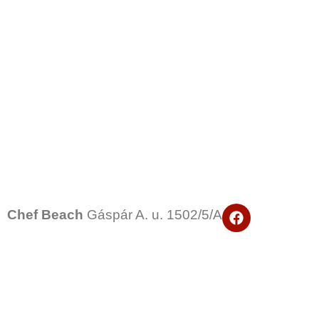
F
Chef Beach
Gáspár A. u. 1502/5/A
a
c
e
b
o
o
k