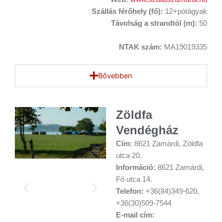
Szállás férőhely (fő):
12+pótágyak
Távolság a strandtól (m):
50
NTAK szám:
MA19019335
Bővebben
Zöldfa
Vendégház
Cím:
8621 Zamárdi, Zöldfa
utca 20.
Információ:
8621 Zamárdi,
Fő utca 14.
Telefon:
+36(84)349-620,
+36(30)509-7544
E-mail cím: