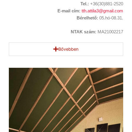
Tel.:
+36(30)881-2520
E-mail cím:
tth.attila3@gmail.com
Bérelhető:
05.hó-08.31.
NTAK szám:
MA21002217
Bővebben