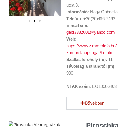
utca 3.
Információ:
Nagy Gabriella
Telefon:
+36(30)496-7463
E-mail cím:
gabi3332001@yahoo.com
Web:
https://www.zimmerinfo.hu/
zamardi/napsugar/hu.htm
Szállás férőhely (fő):
11
Távolság a strandtól (m):
900
NTAK szám:
EG19006403
Bővebben
Piroschka