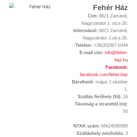
Fehér Ház
Cím:
8621 Zamárdi,
Nagysándor J. utca 26.
Információ:
8621 Zamárdi,
Nagysándor J.utca 26.
Telefon:
+36(20)367-0344
E-mail cím:
info@feher-
haz.hu
Facebook:
facebook.com/feher.haz
Bérelhető:
május 1-október
1.
Szállás férőhely (fő):
16
Távolság a strandtól (m):
50
NTAK szám:
MA24090989
Szálláshely minősítés:
3