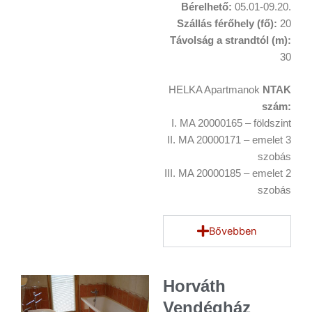
Bérelhető:
05.01-09.20.
Szállás férőhely (fő):
20
Távolság a strandtól (m):
30
HELKA Apartmanok
NTAK
szám:
I. MA 20000165 – földszint
II. MA 20000171 – emelet 3
szobás
III. MA 20000185 – emelet 2
szobás
Bővebben
Horváth
Vendégház