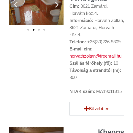
Cím:
8621 Zamárdi,
Horváth köz.4.
Információ:
Horváth Zoltán,
8621 Zamárdi, Horváth
köz.4.
Telefon:
+36(30)226-9309
E-mail cím:
horvathzoltan@freemail.hu
Szállás férőhely (fő):
10
Távolság a strandtól (m):
800
NTAK szám
: MA19011915
Bővebben
Kheops