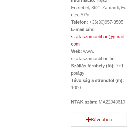
Információ:
Fajszi
Erzsébet, 8621 Zamárdi, Fő
utca 57/a
Telefon:
+36(30)957-3505
E-mail cím:
szallaszamardiban@gmail.
com
Web:
www.
szallaszamardiban.hu
Szállás férőhely (fő):
7+1
pótágy
Távolság a strandtól (m):
1000
NTAK
szám:
MA22048610
Bővebben