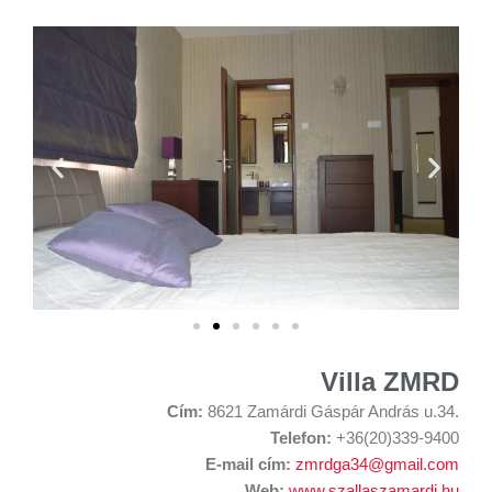
Villa ZMRD
Cím:
8621 Zamárdi Gáspár András u.34.
Telefon:
+36(20)339-9400
E-mail cím:
zmrdga34@gmail.com
Web:
www.szallaszamardi.hu