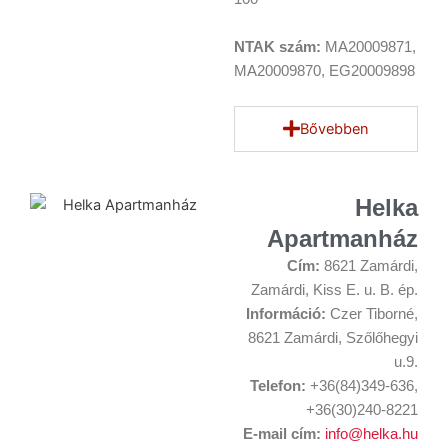
NTAK szám:
MA20009871,
MA20009870, EG20009898
Bővebben
Helka
Apartmanház
Cím:
8621 Zamárdi,
Zamárdi, Kiss E. u. B. ép.
Információ:
Czer Tiborné,
8621 Zamárdi, Szőlőhegyi
u.9.
Telefon:
+36(84)349-636,
+36(30)240-8221
E-mail cím:
info@helka.hu