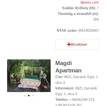
dpress.com
Szállás férőhely (fő):
7
Távolság a strandtól (m):
300
NTAK szám:
MA19020567
Bővebben
Magdi
Apartman
Cím:
8621 Zamárdi, Egry J.
utca 3.
Információ:
8621 Zamárdi,
Egry J. utca 3.
Telefon:
+36(84)348-373,
+36(30)3324-301