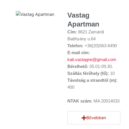
Vastag
Apartman
Cím:
8621 Zamárdi
Batthyány u.64
Telefon:
+3
6(20)563-6490
E-mail cím:
kati.vastagne@gmail.com
Bérelhető:
05.01-09.30.
Szállás férőhely (fő):
10
Távolság a strandtól (m):
400
NTAK szám:
MA 20014033
Bővebben