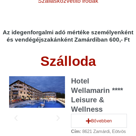
Szállásközvetítő irodák
Az idegenforgalmi adó mértéke személyenként
és vendégéjszakánként Zamárdiban 600,- Ft
Szálloda
Hotel
Wellamarin ****
Leisure &
Wellness
Bővebben
Cím:
8621 Zamárdi, Eötvös