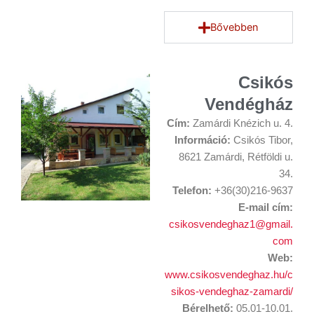
Bővebben
Csikós
Vendégház
Cím:
Zamárdi Knézich u. 4.
Információ:
Csikós Tibor,
8621 Zamárdi, Rétföldi u.
34.
Telefon:
+36(30)216-9637
E-mail cím:
csikosvendeghaz1@gmail.
com
Web:
www.csikosvendeghaz.hu/c
sikos-vendeghaz-zamardi/
Bérelhető:
05.01-10.01.