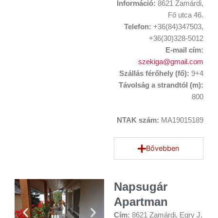
Információ:
8621 Zamárdi,
Fő utca 46.
Telefon:
+36(84)347503,
+36(30)328-5012
E-mail cím:
szekiga@gmail.com
Szállás férőhely (fő):
9+4
Távolság a strandtól (m):
800
NTAK szám:
MA19015189
Bővebben
Napsugár
Apartman
Cím:
8621 Zamárdi, Egry J.