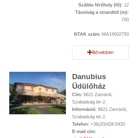
Szállás férőhely (fő):
12
Távolság a strandtól (m):
700
NTAK szám:
MA19002793
Bővebben
Danubius
Üdülőház
Cím:
8621 Zamárdi,
Szabadság tér 2.
Információ:
8621 Zamárdi,
Szabadság tér 2.
Telefon:
+36(20)428-5420
E-mail cím: