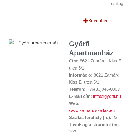
csillag
Bővebben
Győrfi
Apartmanház
Cím:
8621 Zamárdi, Kiss E.
utca 5/1.
Információ:
8621 Zamárdi,
Kiss E. utca 5/1.
Telefon:
+36(30)946-0963
E-mail cím:
info@gyorfi.hu
Web:
www.zamardiszallas.eu
Szállás férőhely (fő):
23
Távolság a strandtól (m):
100