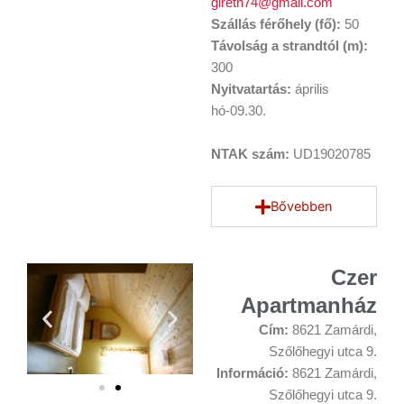
gireth74@gmail.com
Szállás férőhely (fő):
50
Távolság a strandtól (m):
300
Nyitvatartás:
április
hó-09.30.
NTAK szám:
UD19020785
Bővebben
Czer
Apartmanház
Cím:
8621 Zamárdi,
Szőlőhegyi utca 9.
Információ:
8621 Zamárdi,
Szőlőhegyi utca 9.