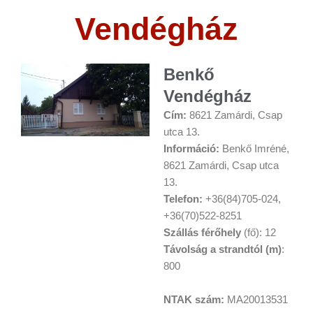
Vendégház
Benkő
Vendégház
Cím:
8621 Zamárdi, Csap
utca 13.
Információ:
Benkő Imréné,
8621 Zamárdi, Csap utca
13.
Telefon:
+36(84)705-024,
+36(70)522-8251
Szállás férőhely
(fő): 12
Távolság a strandtól (m)
:
800
NTAK szám:
MA20013531