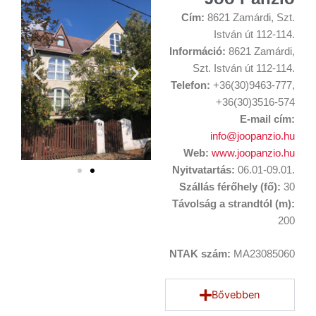
Cím:
8621 Zamárdi, Szt.
István út 112-114.
Információ:
8621 Zamárdi,
Szt. István út 112-114.
Telefon:
+36(30)9463-777,
+36(30)3516-574
E-mail cím:
info@joopanzio.hu
Web:
www.joopanzio.hu
Nyitvatartás:
06.01-09.01.
Szállás férőhely (fő):
30
Távolság a strandtól (m):
200
NTAK szám:
MA23085060
Bővebben