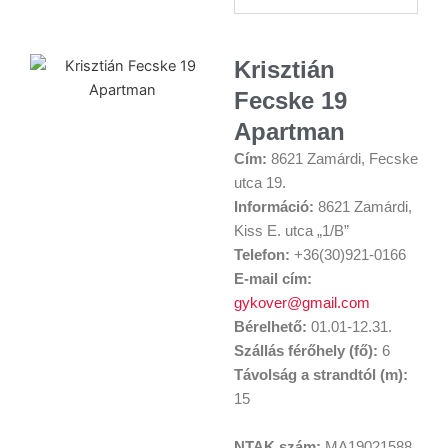
Krisztián
Fecske 19
Apartman
Cím:
8621 Zamárdi, Fecske
utca 19.
Információ:
8621 Zamárdi,
Kiss E. utca „1/B”
Telefon:
+36(30)921-0166
E-mail cím:
gykover@gmail.com
Bérelhető:
01.01-12.31.
Szállás férőhely (fő):
6
Távolság a strandtól (m):
15
NTAK szám:
MA19021588