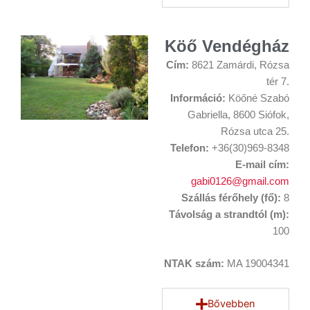
Köő Vendégház
Cím:
8621 Zamárdi, Rózsa
tér 7.
Információ:
Köőné Szabó
Gabriella, 8600 Siófok,
Rózsa utca 25.
Telefon:
+36(30)969-8348
E-mail cím:
gabi0126@gmail.com
Szállás férőhely (fő):
8
Távolság a strandtól (m):
100
NTAK szám:
MA 19004341
Bővebben