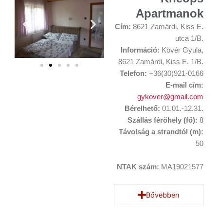
Apartmanok
Cím:
8621 Zamárdi, Kiss E.
utca 1/B.
Információ:
Kövér Gyula,
8621 Zamárdi, Kiss E. 1/B.
Telefon:
+36(30)921-0166
E-mail cím:
gykover@gmail.com
Bérelhető:
01.01.-12.31.
Szállás férőhely (fő):
8
Távolság a strandtól (m):
50
NTAK szám:
MA19021577
Bővebben