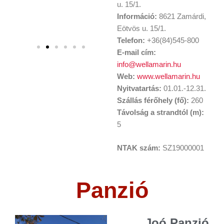
u. 15/1.
Információ:
8621 Zamárdi,
Eötvös u. 15/1.
Telefon:
+36(84)545-800
E-mail cím:
info@wellamarin.hu
Web:
www.wellamarin.hu
Nyitvatartás:
01.01.-12.31.
Szállás férőhely (fő):
260
Távolság a strandtól (m):
5
NTAK szám:
SZ19000001
Panzió
Joó Panzió