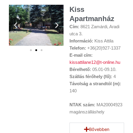
Kiss
Apartmanház
Cím:
8621 Zamárdi, Aradi
utca 3.
Információ:
Kiss Attila
Telefon:
+36(20)927-1337
E-mail cím:
kissattilane12@t-online.hu
Bérelhető:
05.01-09.10.
Szállás férőhely (fő):
4
Távolság a strandtól (m):
140
NTAK szám:
MA20004923
magánszálláshely
Bővebben