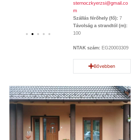
sternoczkyerzsi@gmail.co
m
Szállás férőhely (fő):
7
Távolság a strandtól (m):
100
NTAK szám:
EG20003309
Bővebben