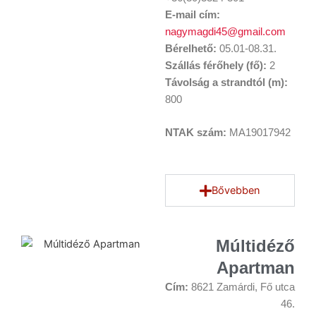
E-mail cím:
nagymagdi45@gmail.com
Bérelhető:
05.01-08.31.
Szállás férőhely (fő):
2
Távolság a strandtól (m):
800
NTAK szám:
MA19017942
Bővebben
Múltidéző
Apartman
Cím:
8621 Zamárdi, Fő utca
46.