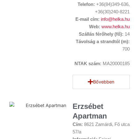
Telefon:
+36(84)349-636,
+36(30)240-8221
E-mail cím:
info@helka.hu
Web:
www.helka.hu
Szállás férőhely (fő):
14
Távolság a strandtól (m):
700
NTAK szám:
MA20000185
Bővebben
Erzsébet
Apartman
Cím:
8621 Zamárdi, Fő utca
57/a