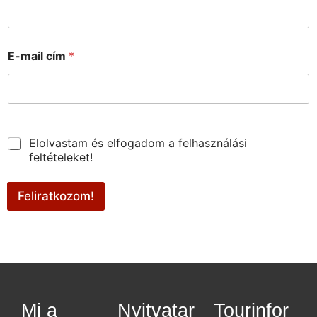
E-mail cím
*
*
*
Elolvastam és elfogadom a felhasználási
feltételeket!
Feliratkozom!
Mi a
Nyitvatar
Tourinfor