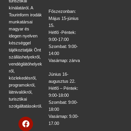
turisztikai
kínálatáról. A
Főszezonban:
Tourinform irodák
Május 15-június
munkatársai
15.
magyar és
Hétfő -Péntek:
idegen nyelven
9:00-17:00
készséggel
Szombat: 9:00-
tájékoztatják Önt
14:00
szálláshelyekről,
Vasárnap: zárva
vendéglátóhelyek
ről,
Június 16-
közlekedésről,
augusztus 22.
programokról,
Hétfő – Péntek:
látnivalókról,
9:00-18:00
turisztikai
Szombat: 9:00-
szolgáltatásokról.
18:00
Vasárnap: 9.00-
F
17.00
a