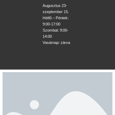
c
Augusztus 23-
e
szeptember 15.
b
Hétfő – Péntek:
o
9:00-17:00
o
Szombat: 9:00-
k
14:00
Vasárnap: zárva