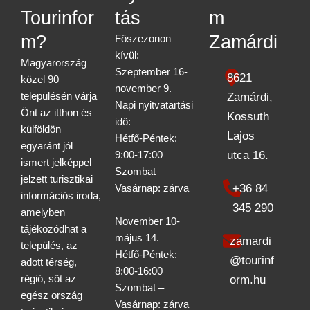
Tourinfor
tás
m
m?
Zamárdi
Főszezonon
kívül:
Magyarország
Szeptember 16-
8621
közel 90
november 9.
településén várja
Zamárdi,
Napi nyitvatartási
Önt az itthon és
Kossuth
idő:
külföldön
Lajos
Hétfő-Péntek:
egyaránt jól
utca 16.
9:00-17:00
ismert jelképpel
Szombat –
jelzett turisztikai
+36 84
Vasárnap: zárva
információs iroda,
345 290
amelyben
November 10-
tájékozódhat a
május 14.
zamardi
település, az
Hétfő-Péntek:
@tourinf
adott térség,
8:00-16:00
régió, sőt az
orm.hu
Szombat –
egész ország
Vasárnap: zárva