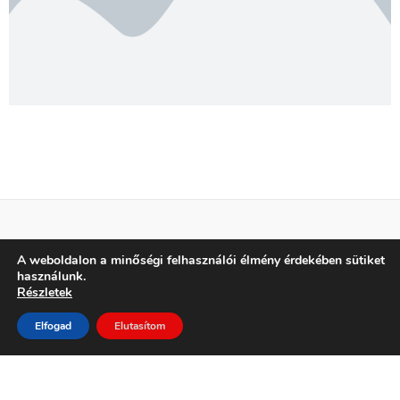
A weboldalon a minőségi felhasználói élmény érdekében sütiket
Adatkezelési tájékoztató
használunk.
Elérhetőség
Részletek
Elfogad
Elutasítom
Minden jog fenntartva!