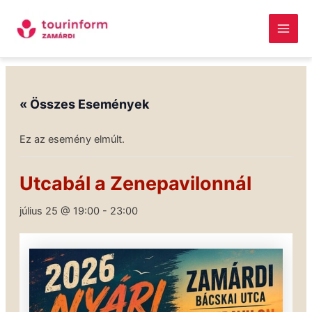
Skip
Main
to
Men
content
Megszakítás
« Összes Események
Ez az esemény elmúlt.
Utcabál a Zenepavilonnál
július 25 @ 19:00
-
23:00