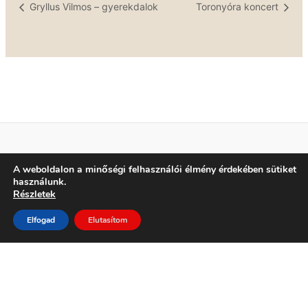
Gryllus Vilmos – gyerekdalok
Toronyóra koncert
A weboldalon a minőségi felhasználói élmény érdekében sütiket
Adatkezelési tájékoztató
használunk.
Elérhetőség
Részletek
Elfogad
Elutasítom
Minden jog fenntartva!