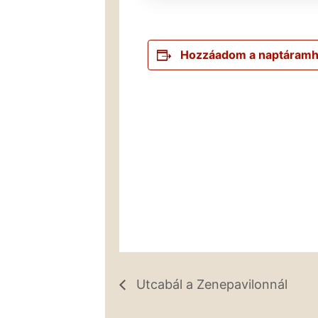
Hozzáadom a naptáram
Utcabál a Zenepavilonnál