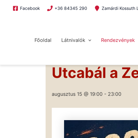
Skip
Facebook
+36 84345 290
Zamárdi Kossuth L
to
content
Megszakítás
Főoldal
Látnivalók
Rendezvények
« Összes Események
Utcabál a Z
augusztus 15 @ 19:00
-
23:00