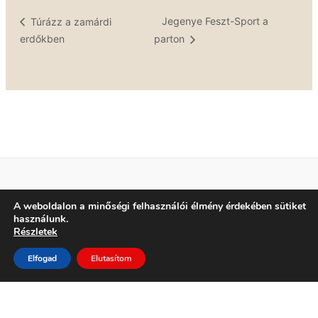
Jegenye Feszt-Sport a
Túrázz a zamárdi
erdőkben
parton
A weboldalon a minőségi felhasználói élmény érdekében sütiket
Adatkezelési tájékoztató
használunk.
Elérhetőség
Részletek
Elfogad
Elutasítom
Minden jog fenntartva!