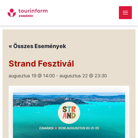
Skip
Main
to
Men
content
Megszakítás
« Összes Események
Strand Fesztivál
augusztus 19 @ 14:00
-
augusztus 22 @ 23:30