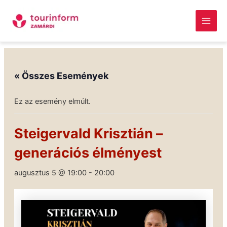
Skip
Main
to
Men
content
Megszakítás
« Összes Események
Ez az esemény elmúlt.
Steigervald Krisztián –
generációs élményest
augusztus 5 @ 19:00
-
20:00