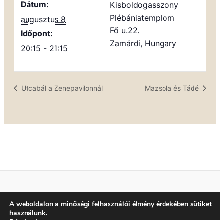
Dátum:
Kisboldogasszony
Plébániatemplom
augusztus 8
Fő u.22.
Időpont:
Zamárdi
,
Hungary
20:15 - 21:15
Utcabál a Zenepavilonnál
Mazsola és Tádé
A weboldalon a minőségi felhasználói élmény érdekében sütiket
Adatkezelési tájékoztató
használunk.
Elérhetőség