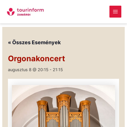
Skip
Main
to
Men
content
Megszakítás
« Összes Események
Orgonakoncert
augusztus 8 @ 20:15
-
21:15