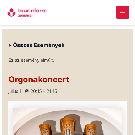
Skip
Main
to
Men
content
Megszakítás
« Összes Események
Ez az esemény elmúlt.
Orgonakoncert
július 11 @ 20:15
-
21:15