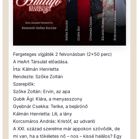
Fergeteges vígjáték 2 felvonásban (2×50 perc)
A HeArt Társulat előadása.
Írta: Kálmán Henrietta
Rendezte: Szőke Zoltán
Szereplők:
Szőke Zoltán: Ervin, az apa
Gubik Ági: Klára, a menyasszony
Gyebnár Csekka: Terike, a bejárónő
Kálmán Henrietta: Lili, a lány
Korcsmáros András: Kristóf, az udvarló
A XXI. század szerelme már appokon szövődik, de
mi van, ha a tökéletes nő – nos – kissé halálos? Egy