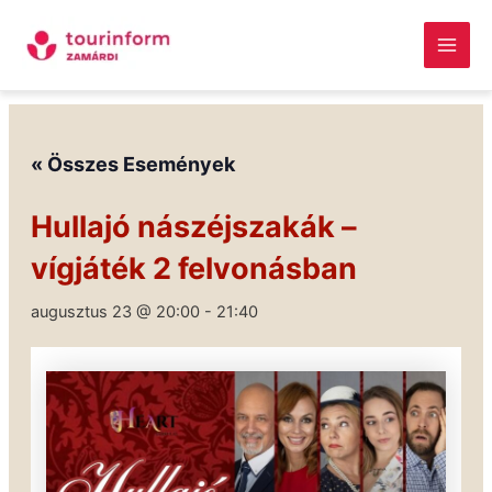
Skip
Main
to
Men
content
Megszakítás
« Összes Események
Hullajó nászéjszakák –
vígjáték 2 felvonásban
augusztus 23 @ 20:00
-
21:40