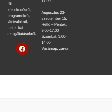
17.00
ről,
közlekedésről,
Augusztus 23-
programokról,
szeptember 15.
látnivalókról,
Hétfő – Péntek:
turisztikai
9.00-17.00
szolgáltatásokról.
Szombat: 9.00-
14.00
F
Vasárnap: zárva
a
c
e
b
o
o
k