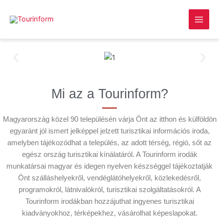
Skip
Main
to
Men
content
Megszakítás
Mi az a Tourinform?
Magyarország közel 90 településén várja Önt az itthon és külföldön
egyaránt jól ismert jelképpel jelzett turisztikai információs iroda,
amelyben tájékozódhat a település, az adott térség, régió, sőt az
egész ország turisztikai kínálatáról. A Tourinform irodák
munkatársai magyar és idegen nyelven készséggel tájékoztatják
Önt szálláshelyekről, vendéglátóhelyekről, közlekedésről,
programokról, látnivalókról, turisztikai szolgáltatásokról. A
Tourinform irodákban hozzájuthat ingyenes turisztikai
kiadványokhoz, térképekhez, vásárolhat képeslapokat.