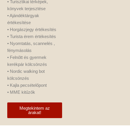
• Turisztikai térképek,
könyvek terjesztése
• Ajándéktárgyak
értékesítése
• Horgászjegy értékesítés
• Turista érem értékesítés
• Nyomtatás, scannelés ,
fénymásolás
• Felnőtt és gyermek
kerékpár kölcsönzés
• Nordic walking bot
kölcsönzés
• Kajla pecsételőpont
• MME kitűzők
Megtekintem az
árakat!