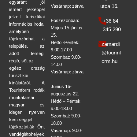
egyaránt jól
utca 16.
Vasárnap: zárva
ismert jelképpel
jelzett turisztikai
+36 84
Főszezonban:
információs iroda,
Május 15-június
345 290
amelyben
15.
tájékozódhat a
Hétfő -Péntek:
zamardi
település, az
9.00-17.00
@tourinf
adott térség,
Szombat: 9.00-
régió, sőt az
orm.hu
14.00
egész ország
Vasárnap: zárva
turisztikai
kínálatáról. A
Június 16-
Tourinform irodák
augusztus 22.
munkatársai
Hétfő – Péntek:
magyar és
9.00-18.00
idegen nyelven
Szombat: 9.00-
készséggel
18.00
tájékoztatják Önt
Vasárnap: 9.00-
vendéglátóhelyek