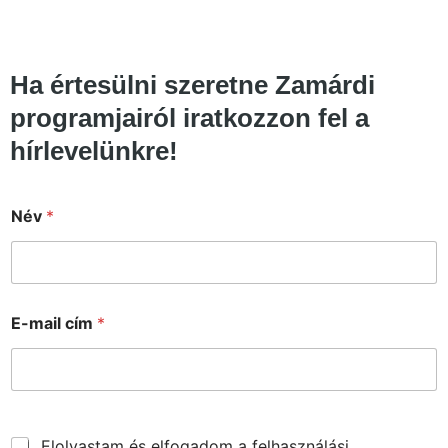
Ha értesülni szeretne Zamárdi
programjairól iratkozzon fel a
hírlevelünkre!
Név
*
N
E-mail cím
*
é
v
c
í
m
E
-
Elolvastam és elfogadom a felhasználási