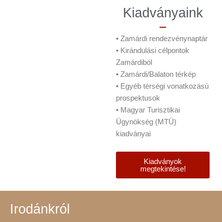
Kiadványaink
• Zamárdi rendezvénynaptár
• Kirándulási célpontok
Zamárdiból
• Zamárdi/Balaton térkép
• Egyéb térségi vonatkozású
prospektusok
• Magyar Turisztikai
Ügynökség (MTÜ)
kiadványai
Kiadványok
megtekintése!
Irodánkról