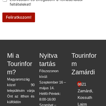
m
feltételeket!
a
i
l
Feliratkozom!
Mi a
Nyitva
Tourinfor
Tourinfor
tartás
m
m?
Zamárdi
Főszezonon
kívül:
Magyarország
Szeptember 16 –
8621
közel 90
május 14.
településén várja
Zamárdi,
Hétfő-Péntek:
Önt az itthon és
Kossuth
8:00-16:00
külföldön
Lajos
Szombat –